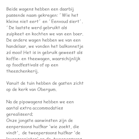
Beide wagens hebben een daarbij
passende naam gekregen: ´Wie het
kleine niet eert´ en ´Eenvoud siert´.
´De laatste werd gebruikt als
zuipkeet en kochten we van een boer.
De andere wagen hebben we van een
handelaar, we vonden het balkonnetje
zó mooi! Het is in gebruik geweest als
koffie- en theewagen, waarschijnlijk
op foodfestivals of op een
theeschenkerij.
Vanuit de tuin hebben de gasten zicht
op de kerk van Obergum.
Na de pipowagens hebben we een
aantal extra accommodaties
gerealiseerd;
Onze jongste aanwinsten zijn de
eenpersoons huifkar 'wie zoekt, die
vindt', de tweepersoons huifkar 'de
levensgenieter' en de tweepersoons